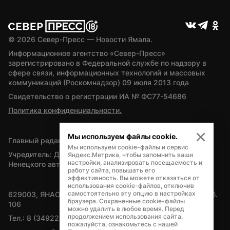
© 
2026
 Север-Пресс — Новости Ямала.
Информационное агентство «Север-Пресс» 
зарегистрировано в Федеральной службе по надзору в 
сфере связи, информационных технологий и массовых 
коммуникаций (Роскомнадзор) 09 июля 2013 года
Свидетельство о регистрации ИА № ФС77-54686
Политика конфиденциальности.
Мы используем файлы cookie.
Главный редактор — А.Л. Поздеев
Мы используем cookie-файлы и сервис
Учредитель: Департамент внутренней политики Ямало-
Яндекс.Метрика, чтобы запомнить ваши
настройки, анализировать посещаемость и
Ненецкого автономного округа
работу сайта, повышать его
эффективность. Вы можете отказаться от
использования cookie-файлов, отключив
самостоятельно эту опцию в настройках
629003, ЯНАО, Салехард, мкр. Богдана Кнунянца, д.1, каб. 
браузера. Сохраненные cookie-файлы
106
можно удалить в любое время. Перед
продолжением использования сайта,
Тел.: 8 (34922) 71262
пожалуйста, ознакомьтесь с нашей