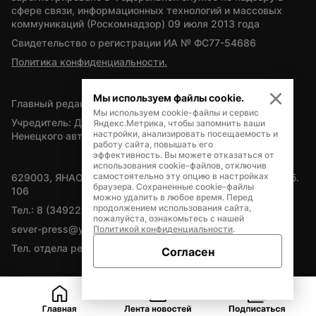
сфере связи, информационных технологий и массовых 
коммуникаций (Роскомнадзор) 09 июля 2013 года
Свидетельство о регистрации ИА № ФС77-54686
Политика конфиденциальности.
Мы используем файлы cookie.
Главный редактор — А.Л. Поздеев
Мы используем cookie-файлы и сервис
Учредитель: Департамент внутренней политики Ямало-
Яндекс.Метрика, чтобы запомнить ваши
настройки, анализировать посещаемость и
Ненецкого автономного округа
работу сайта, повышать его
эффективность. Вы можете отказаться от
использования cookie-файлов, отключив
самостоятельно эту опцию в настройках
629003, ЯНАО, Салехард, мкр. Богдана Кнунянца, д.1, каб. 
браузера. Сохраненные cookie-файлы
106
можно удалить в любое время. Перед
продолжением использования сайта,
Тел.: 8 (34922) 71262
пожалуйста, ознакомьтесь с нашей
sever-press@yamal-media.ru
Политикой конфиденциальности
.
Тел. отдела рекламы: 8 (34922) 42728
Согласен