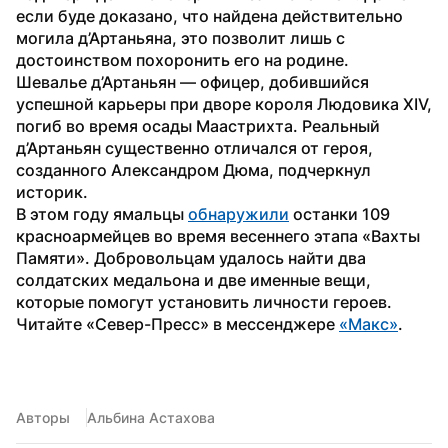
если буде доказано, что найдена действительно 
могила д’Артаньяна, это позволит лишь с 
достоинством похоронить его на родине.
Шевалье д’Артаньян — офицер, добившийся 
успешной карьеры при дворе короля Людовика XIV,  
погиб во время осады Маастрихта. Реальный 
д’Артаньян существенно отличался от героя, 
созданного Александром Дюма, подчеркнул 
историк.
В этом году ямальцы 
обнаружили
 останки 109 
красноармейцев во время весеннего этапа «Вахты 
Памяти». Добровольцам удалось найти два 
солдатских медальона и две именные вещи, 
которые помогут установить личности героев.
Читайте «Север-Пресс» в мессенджере 
«Макс»
.
Авторы
Альбина Астахова