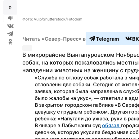
0
Фото: Vulp/Shutterstock/Fotodom
Читать «Север-Пресс» в
Telegram
ВК
В микрорайоне Вынгапуровском Ноябрьс
собак, на которых пожаловались местны
нападении животных на женщину с груд
«Служба по отлову собак работала в мик
отловлены две собаки. Сегодня от жител
заявка, которая была направлена в служб
было жалобы на укус», — ответили в ад
В закрытом городском паблике «В Сарафа
девушку с грудным ребенком. Другая горо
ребенка: «Напугали до ужаса, руки в рана
В январе в Лабытнанги суд 
обязал 
городс
девочке, которую укусила бездомная соб