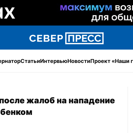
ернатор
Статьи
Интервью
Новости
Проект «Наши 
после жалоб на нападение 
ебенком