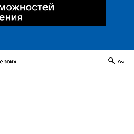
герои»