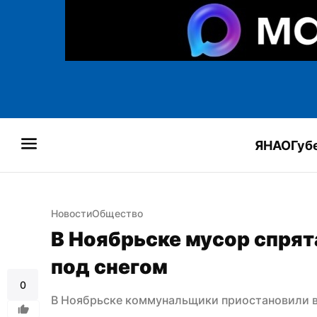
ЯНАО
Губ
Новости
Общество
В Ноябрьске мусор спрят
под снегом
0
В Ноябрьске коммунальщики приостановили в