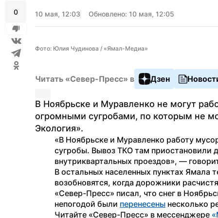
0
10 мая, 12:03
Обновлено: 10 мая, 12:05
Фото: Юлия Чудинова / «Ямал-Медиа»
Читать «Север-Пресс» в
Дзен
Новост
В Ноябрьске и Муравленко не могут рабо
огромными сугробами, по которым не мо
Экология».
«В Ноябрьске и Муравленко работу мусо
сугробы. Вывоз ТКО там приостановили д
внутриквартальных проездов», — говори
В остальных населенных пунктах Ямала т
возобновятся, когда дорожники расчистят
«Север-Пресс» писал, что снег в Ноябрьск
непогодой были 
перенесены
 несколько р
Читайте «Север-Пресс» в мессенджере 
«