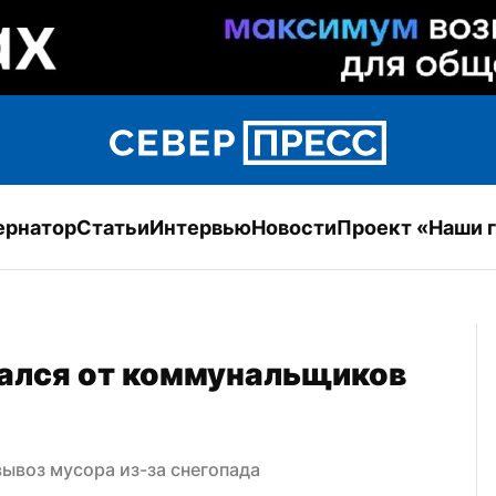
ернатор
Статьи
Интервью
Новости
Проект «Наши 
ался от коммунальщиков 
ывоз мусора из-за снегопада