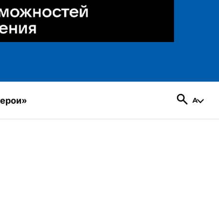
герои»