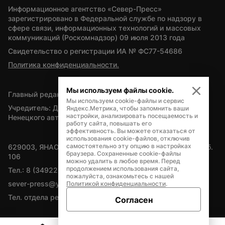
Информационное агентство «Север-Пресс» 
зарегистрировано в Федеральной службе по надзору в 
сфере связи, информационных технологий и массовых 
коммуникаций (Роскомнадзор) 09 июля 2013 года
Свидетельство о регистрации ИА № ФС77-54686
Политика конфиденциальности.
Мы используем файлы cookie.
Главный редактор — А.Л. Поздеев
Мы используем cookie-файлы и сервис
Учредитель: Департамент внутренней политики Ямало-
Яндекс.Метрика, чтобы запомнить ваши
настройки, анализировать посещаемость и
Ненецкого автономного округа
работу сайта, повышать его
эффективность. Вы можете отказаться от
использования cookie-файлов, отключив
самостоятельно эту опцию в настройках
629003, ЯНАО, Салехард, мкр. Богдана Кнунянца, д.1, каб. 
браузера. Сохраненные cookie-файлы
106
можно удалить в любое время. Перед
продолжением использования сайта,
Тел.: 8 (34922) 71262
пожалуйста, ознакомьтесь с нашей
sever-press@yamal-media.ru
Политикой конфиденциальности
.
Тел. отдела рекламы: 8 (34922) 42728
Согласен