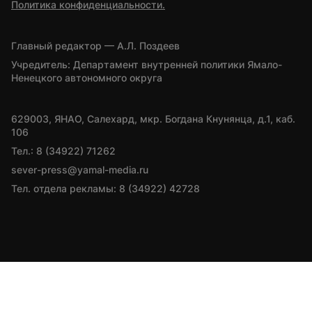
Политика конфиденциальности.
Главный редактор — А.Л. Поздеев
Учредитель: Департамент внутренней политики Ямало-
Ненецкого автономного округа
629003, ЯНАО, Салехард, мкр. Богдана Кнунянца, д.1, каб. 
106
Тел.: 8 (34922) 71262
sever-press@yamal-media.ru
Тел. отдела рекламы: 8 (34922) 42728