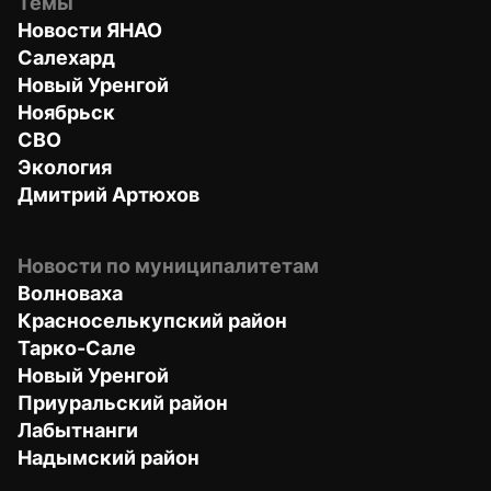
Темы
Новости ЯНАО
Салехард
Новый Уренгой
Ноябрьск
СВО
Экология
Дмитрий Артюхов
Новости по муниципалитетам
Волноваха
Красноселькупский район
Тарко-Сале
Новый Уренгой
Приуральский район
Лабытнанги
Надымский район