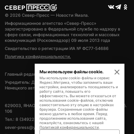
© 
2026
 Север-Пресс — Новости Ямала.
Информационное агентство «Север-Пресс» 
зарегистрировано в Федеральной службе по надзору в 
сфере связи, информационных технологий и массовых 
коммуникаций (Роскомнадзор) 09 июля 2013 года
Свидетельство о регистрации ИА № ФС77-54686
Политика конфиденциальности.
Мы используем файлы cookie.
Главный редактор — А.Л. Поздеев
Мы используем cookie-файлы и сервис
Учредитель: Департамент внутренней политики Ямало-
Яндекс.Метрика, чтобы запомнить ваши
настройки, анализировать посещаемость и
Ненецкого автономного округа
работу сайта, повышать его
эффективность. Вы можете отказаться от
использования cookie-файлов, отключив
самостоятельно эту опцию в настройках
629003, ЯНАО, Салехард, мкр. Богдана Кнунянца, д.1, каб. 
браузера. Сохраненные cookie-файлы
106
можно удалить в любое время. Перед
продолжением использования сайта,
Тел.: 8 (34922) 71262
пожалуйста, ознакомьтесь с нашей
sever-press@yamal-media.ru
Политикой конфиденциальности
.