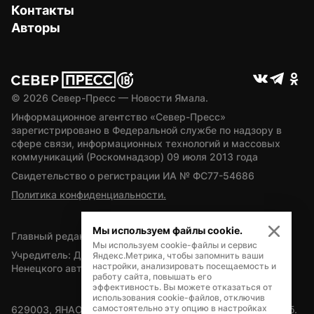
Контакты
Авторы
© 
2026
 Север-Пресс — Новости Ямала.
Информационное агентство «Север-Пресс» 
зарегистрировано в Федеральной службе по надзору в 
сфере связи, информационных технологий и массовых 
коммуникаций (Роскомнадзор) 09 июля 2013 года
Свидетельство о регистрации ИА № ФС77-54686
Политика конфиденциальности.
Мы используем файлы cookie.
Главный редактор — А.Л. Поздеев
Мы используем cookie-файлы и сервис
Учредитель: Департамент внутренней политики Ямало-
Яндекс.Метрика, чтобы запомнить ваши
настройки, анализировать посещаемость и
Ненецкого автономного округа
работу сайта, повышать его
эффективность. Вы можете отказаться от
использования cookie-файлов, отключив
самостоятельно эту опцию в настройках
629003, ЯНАО, Салехард, мкр. Богдана Кнунянца, д.1, каб. 