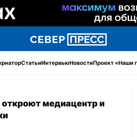
ернатор
Статьи
Интервью
Новости
Проект «Наши 
 откроют медиацентр и 
ки