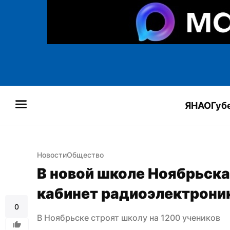
ЯНАО
Губ
Новости
Общество
В новой школе Ноябрьска
кабинет радиоэлектрони
0
В Ноябрьске строят школу на 1200 учеников