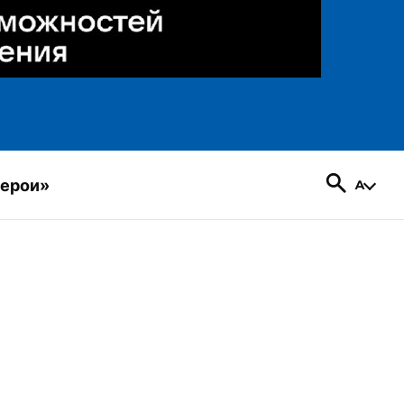
герои»