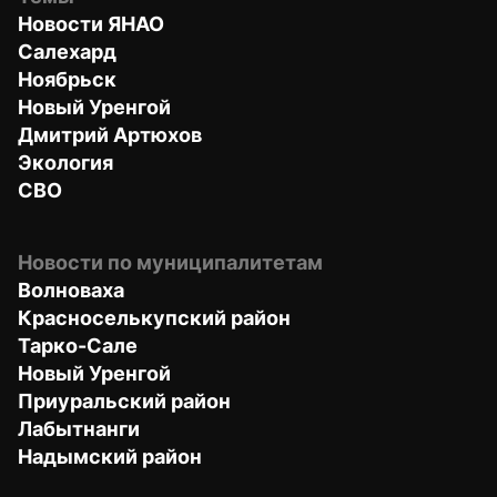
Новости ЯНАО
Салехард
Ноябрьск
Новый Уренгой
Дмитрий Артюхов
Экология
СВО
Новости по муниципалитетам
Волноваха
Красноселькупский район
Тарко-Сале
Новый Уренгой
Приуральский район
Лабытнанги
Надымский район