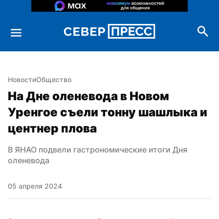
Новости
Общество
На Дне оленевода в Новом 
Уренгое съели тонну шашлыка и 
центнер плова
В ЯНАО подвели гастрономические итоги Дня 
оленевода
05 апреля 2024