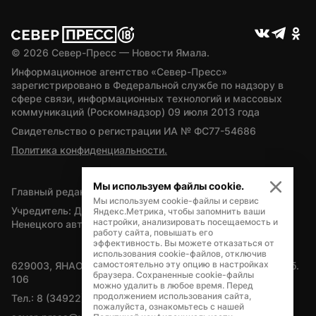
© 
2026
 Север-Пресс — Новости Ямала.
Информационное агентство «Север-Пресс» 
зарегистрировано в Федеральной службе по надзору в 
сфере связи, информационных технологий и массовых 
коммуникаций (Роскомнадзор) 09 июля 2013 года
Свидетельство о регистрации ИА № ФС77-54686
Политика конфиденциальности.
Мы используем файлы cookie.
Главный редактор — А.Л. Поздеев
Мы используем cookie-файлы и сервис
Учредитель: Департамент внутренней политики Ямало-
Яндекс.Метрика, чтобы запомнить ваши
настройки, анализировать посещаемость и
Ненецкого автономного округа
работу сайта, повышать его
эффективность. Вы можете отказаться от
использования cookie-файлов, отключив
самостоятельно эту опцию в настройках
629003, ЯНАО, Салехард, мкр. Богдана Кнунянца, д.1, каб. 
браузера. Сохраненные cookie-файлы
106
можно удалить в любое время. Перед
продолжением использования сайта,
Тел.: 8 (34922) 71262
пожалуйста, ознакомьтесь с нашей