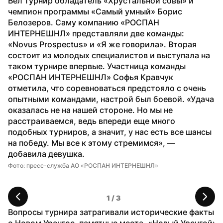
Вел турнир обладатель «Хрустальной совы» и 
чемпион программы «Самый умный» Борис 
Белозеров. Саму компанию «РОСПАН 
ИНТЕРНЕШНЛ» представляли две команды: 
«Novus Prospectus» и «Я же говорила». Вторая 
состоит из молодых специалистов и выступала на 
таком турнире впервые. Участница команды 
«РОСПАН ИНТЕРНЕШНЛ» Софья Кравчук 
отметила, что соревноваться предстояло с очень 
опытными командами, настрой был боевой. «Удача 
оказалась не на нашей стороне. Но мы не 
расстраиваемся, ведь впереди еще много 
подобных турниров, а значит, у нас есть все шансы 
на победу. Мы все к этому стремимся», — 
добавила девушка.
Фото: пресс-служба АО «РОСПАН ИНТЕРНЕШНЛ»
Фо
1
 / 
3
Вопросы турнира затрагивали исторические факты 
о Новом Уренгое, памятные места. «Новый Уренгой: 