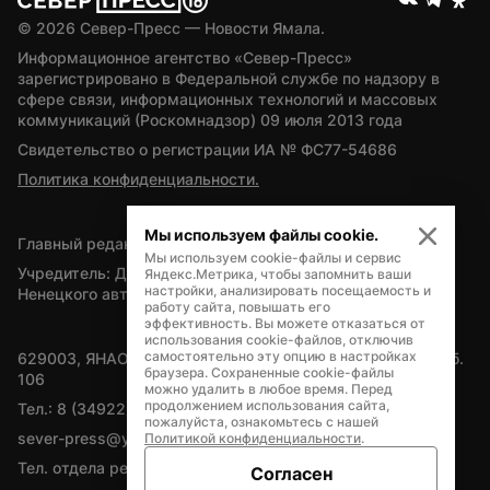
© 
2026
 Север-Пресс — Новости Ямала.
Информационное агентство «Север-Пресс» 
зарегистрировано в Федеральной службе по надзору в 
сфере связи, информационных технологий и массовых 
коммуникаций (Роскомнадзор) 09 июля 2013 года
Свидетельство о регистрации ИА № ФС77-54686
Политика конфиденциальности.
Мы используем файлы cookie.
Главный редактор — А.Л. Поздеев
Мы используем cookie-файлы и сервис
Учредитель: Департамент внутренней политики Ямало-
Яндекс.Метрика, чтобы запомнить ваши
настройки, анализировать посещаемость и
Ненецкого автономного округа
работу сайта, повышать его
эффективность. Вы можете отказаться от
использования cookie-файлов, отключив
самостоятельно эту опцию в настройках
629003, ЯНАО, Салехард, мкр. Богдана Кнунянца, д.1, каб. 
браузера. Сохраненные cookie-файлы
106
можно удалить в любое время. Перед
продолжением использования сайта,
Тел.: 8 (34922) 71262
пожалуйста, ознакомьтесь с нашей
sever-press@yamal-media.ru
Политикой конфиденциальности
.
Тел. отдела рекламы: 8 (34922) 42728
Согласен