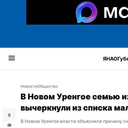
ЯНАО
Губ
Новости
Общество
В Новом Уренгое семью из
вычеркнули из списка ма
0
В Новом Уренгое власти объяснили причину с