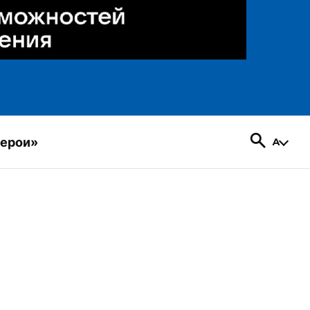
герои»