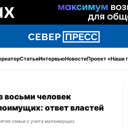
ернатор
Статьи
Интервью
Новости
Проект «Наши 
 восьми человек 
лоимущих: ответ властей
нятия семьи с учета малоимущих