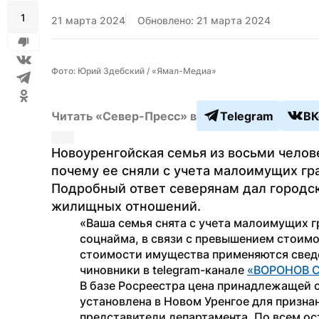
1
21 марта 2024
Обновлено: 21 марта 2024
Фото: Юрий Здебский / «Ямал-Медиа»
Читать «Север-Пресс» в
Telegram
ВК
Новоуренгойская семья из восьми челове
почему ее сняли с учета малоимущих гр
Подробный ответ северянам дал городс
жилищных отношений.
«Ваша семья снята с учета малоимущих г
соцнайма, в связи с превышением стоимос
стоимости имущества применяются сведе
чиновники в telegram-канале 
«ВОРОНОВ C
В базе Росреестра цена принадлежащей с
установлена в Новом Уренгое для призн
представители департамента. По всем о