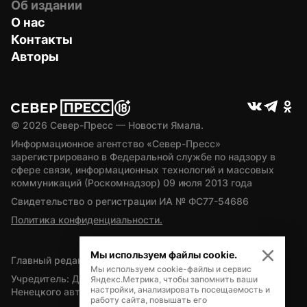
Об издании
О нас
Контакты
Авторы
© 
2026
 Север-Пресс — Новости Ямала.
Информационное агентство «Север-Пресс» 
зарегистрировано в Федеральной службе по надзору в 
сфере связи, информационных технологий и массовых 
коммуникаций (Роскомнадзор) 09 июля 2013 года
Свидетельство о регистрации ИА № ФС77-54686
Политика конфиденциальности.
Мы используем файлы cookie.
Главный редактор — А.Л. Поздеев
Мы используем cookie-файлы и сервис
Учредитель: Департамент внутренней политики Ямало-
Яндекс.Метрика, чтобы запомнить ваши
настройки, анализировать посещаемость и
Ненецкого автономного округа
работу сайта, повышать его