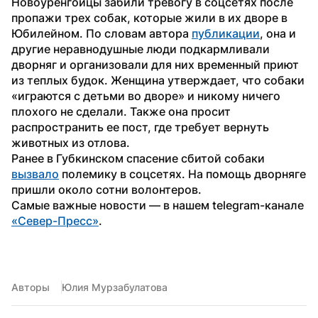
Новоуренгойцы забили тревогу в соцсетях после 
пропажи трех собак, которые жили в их дворе в 
Юбилейном. По словам автора 
публикации
, она и 
другие неравнодушные люди подкармливали 
дворняг и организовали для них временный приют 
из теплых будок. Женщина утверждает, что собаки 
«играются с детьми во дворе» и никому ничего 
плохого не сделали. Также она просит 
распространить ее пост, где требует вернуть 
животных из отлова. 
Ранее в Губкинском спасение сбитой собаки 
вызвало
 полемику в соцсетях. На помощь дворняге 
пришли около сотни волонтеров. 
Самые важные новости — в нашем telegram-канале 
«Север-Пресс»
.
Авторы
Юлия Мурзабулатова