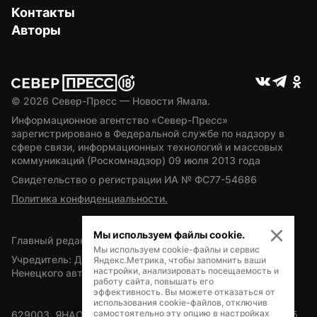
Контакты
Авторы
© 
2026
 Север-Пресс — Новости Ямала.
Информационное агентство «Север-Пресс» 
зарегистрировано в Федеральной службе по надзору в 
сфере связи, информационных технологий и массовых 
коммуникаций (Роскомнадзор) 09 июля 2013 года
Свидетельство о регистрации ИА № ФС77-54686
Политика конфиденциальности.
Мы используем файлы cookie.
Главный редактор — А.Л. Поздеев
Мы используем cookie-файлы и сервис
Учредитель: Департамент внутренней политики Ямало-
Яндекс.Метрика, чтобы запомнить ваши
настройки, анализировать посещаемость и
Ненецкого автономного округа
работу сайта, повышать его
эффективность. Вы можете отказаться от
использования cookie-файлов, отключив
самостоятельно эту опцию в настройках
629003, ЯНАО, Салехард, мкр. Богдана Кнунянца, д.1, каб. 