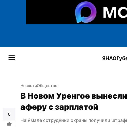
ЯНАО
Губ
Новости
Общество
В Новом Уренгое вынесли
аферу с зарплатой
0
На Ямале сотрудники охраны получили штраф