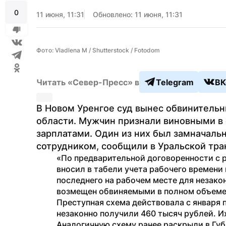
0
11 июня, 11:31
Обновлено: 11 июня, 11:31
Фото: Vladlena M / Shutterstock / Fotodom
Читать «Север-Пресс» в
Telegram
ВК
В Новом Уренгое суд вынес обвинитель
области. Мужчин признали виновными в 
зарплатами. Один из них был замначальн
сотрудником, сообщили в Уральской тра
«По предварительной договоренности с р
вносил в табели учета рабочего времени
последнего на рабочем месте для незако
возмещен обвиняемыми в полном объеме
Преступная схема действовала с января п
незаконно получили 460 тысяч рублей. И
Аналогичную схему ранее раскрыли в Губ