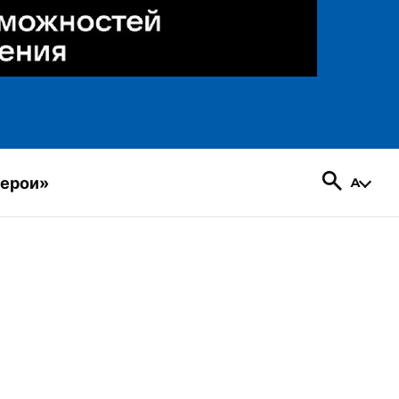
герои»