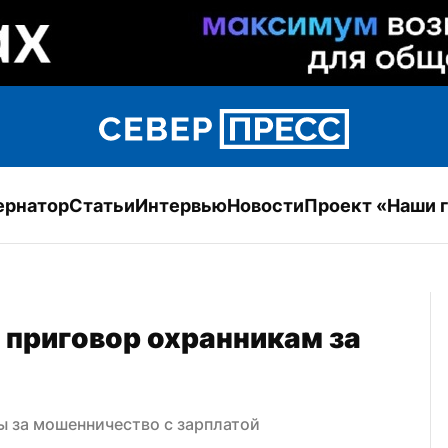
ернатор
Статьи
Интервью
Новости
Проект «Наши 
 приговор охранникам за 
ы за мошенничество с зарплатой