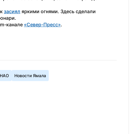
к 
засиял
 яркими огнями. Здесь сделали 
фонари.
am-канале 
«Север-Пресс»
.
ЯНАО
Новости Ямала