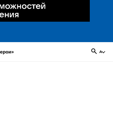
герои»