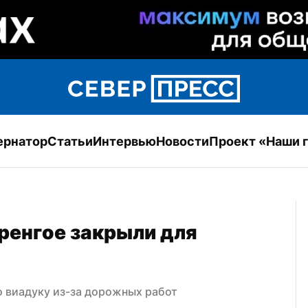
ернатор
Статьи
Интервью
Новости
Проект «Наши 
ренгое закрыли для 
о виадуку из-за дорожных работ