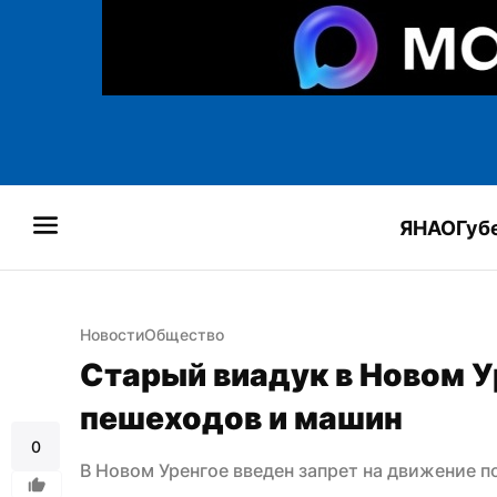
ЯНАО
Губ
Новости
Общество
Старый виадук в Новом У
пешеходов и машин
0
В Новом Уренгое введен запрет на движение п