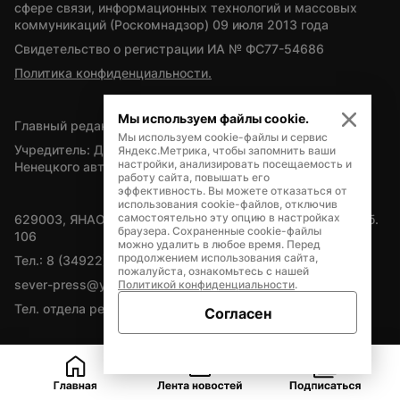
сфере связи, информационных технологий и массовых 
коммуникаций (Роскомнадзор) 09 июля 2013 года
Свидетельство о регистрации ИА № ФС77-54686
Политика конфиденциальности.
Мы используем файлы cookie.
Главный редактор — А.Л. Поздеев
Мы используем cookie-файлы и сервис
Учредитель: Департамент внутренней политики Ямало-
Яндекс.Метрика, чтобы запомнить ваши
настройки, анализировать посещаемость и
Ненецкого автономного округа
работу сайта, повышать его
эффективность. Вы можете отказаться от
использования cookie-файлов, отключив
самостоятельно эту опцию в настройках
629003, ЯНАО, Салехард, мкр. Богдана Кнунянца, д.1, каб. 
браузера. Сохраненные cookie-файлы
106
можно удалить в любое время. Перед
продолжением использования сайта,
Тел.: 8 (34922) 71262
пожалуйста, ознакомьтесь с нашей
sever-press@yamal-media.ru
Политикой конфиденциальности
.
Тел. отдела рекламы: 8 (34922) 42728
Согласен