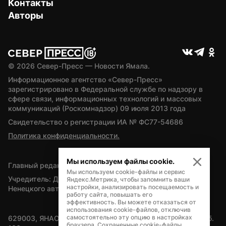
Контакты
Авторы
© 
2026
 Север-Пресс — Новости Ямала.
Информационное агентство «Север-Пресс» 
зарегистрировано в Федеральной службе по надзору в 
сфере связи, информационных технологий и массовых 
коммуникаций (Роскомнадзор) 09 июля 2013 года
Свидетельство о регистрации ИА № ФС77-54686
Политика конфиденциальности.
Мы используем файлы cookie.
Главный редактор — А.Л. Поздеев
Мы используем cookie-файлы и сервис
Учредитель: Департамент внутренней политики Ямало-
Яндекс.Метрика, чтобы запомнить ваши
настройки, анализировать посещаемость и
Ненецкого автономного округа
работу сайта, повышать его
эффективность. Вы можете отказаться от
использования cookie-файлов, отключив
самостоятельно эту опцию в настройках
629003, ЯНАО, Салехард, мкр. Богдана Кнунянца, д.1, каб. 
браузера. Сохраненные cookie-файлы