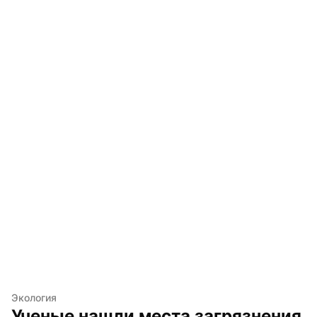
Экология
Ученые нашли места загрязнения 