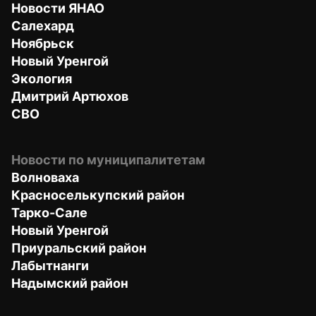
Новости ЯНАО
Салехард
Ноябрьск
Новый Уренгой
Экология
Дмитрий Артюхов
СВО
Новости по муниципалитетам
Волноваха
Красноселькупский район
Тарко-Сале
Новый Уренгой
Приуральский район
Лабытнанги
Надымский район