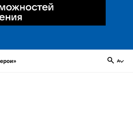
герои»