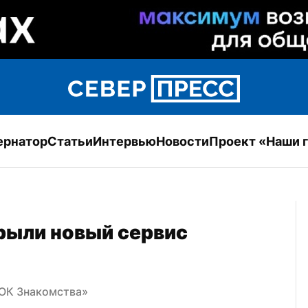
ернатор
Статьи
Интервью
Новости
Проект «Наши 
ыли новый сервис 
«ОК Знакомства»