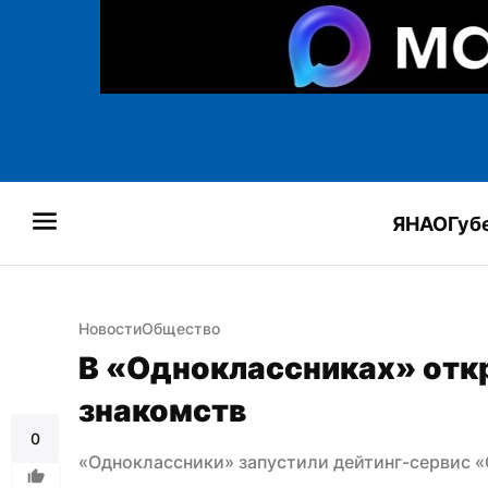
ЯНАО
Губ
Новости
Общество
В «Одноклассниках» откр
знакомств
0
«Одноклассники» запустили дейтинг-сервис 