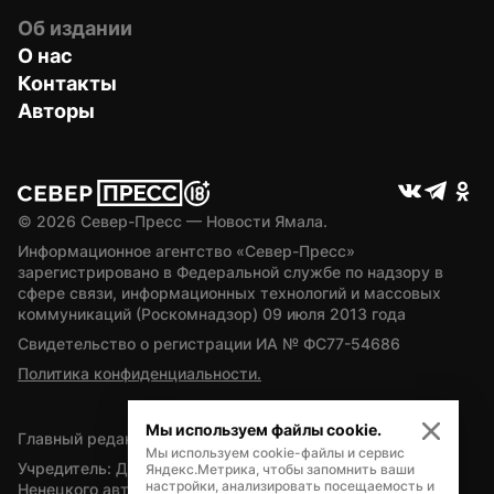
Об издании
О нас
Контакты
Авторы
© 
2026
 Север-Пресс — Новости Ямала.
Информационное агентство «Север-Пресс» 
зарегистрировано в Федеральной службе по надзору в 
сфере связи, информационных технологий и массовых 
коммуникаций (Роскомнадзор) 09 июля 2013 года
Свидетельство о регистрации ИА № ФС77-54686
Политика конфиденциальности.
Мы используем файлы cookie.
Главный редактор — А.Л. Поздеев
Мы используем cookie-файлы и сервис
Учредитель: Департамент внутренней политики Ямало-
Яндекс.Метрика, чтобы запомнить ваши
настройки, анализировать посещаемость и
Ненецкого автономного округа