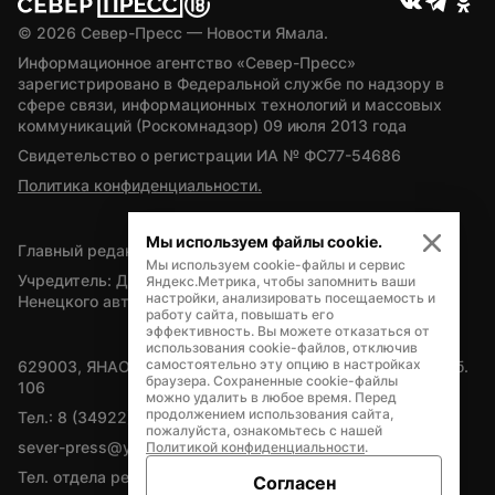
© 
2026
 Север-Пресс — Новости Ямала.
Информационное агентство «Север-Пресс» 
зарегистрировано в Федеральной службе по надзору в 
сфере связи, информационных технологий и массовых 
коммуникаций (Роскомнадзор) 09 июля 2013 года
Свидетельство о регистрации ИА № ФС77-54686
Политика конфиденциальности.
Мы используем файлы cookie.
Главный редактор — А.Л. Поздеев
Мы используем cookie-файлы и сервис
Учредитель: Департамент внутренней политики Ямало-
Яндекс.Метрика, чтобы запомнить ваши
настройки, анализировать посещаемость и
Ненецкого автономного округа
работу сайта, повышать его
эффективность. Вы можете отказаться от
использования cookie-файлов, отключив
самостоятельно эту опцию в настройках
629003, ЯНАО, Салехард, мкр. Богдана Кнунянца, д.1, каб. 
браузера. Сохраненные cookie-файлы
106
можно удалить в любое время. Перед
продолжением использования сайта,
Тел.: 8 (34922) 71262
пожалуйста, ознакомьтесь с нашей
sever-press@yamal-media.ru
Политикой конфиденциальности
.
Тел. отдела рекламы: 8 (34922) 42728
Согласен