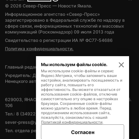
© 
2026
 Север-Пресс — Новости Ямала.
Информационное агентство «Север-Пресс» 
зарегистрировано в Федеральной службе по надзору в 
сфере связи, информационных технологий и массовых 
коммуникаций (Роскомнадзор) 09 июля 2013 года
Свидетельство о регистрации ИА № ФС77-54686
Политика конфиденциальности.
Мы используем файлы cookie.
Главный редактор — А.Л. Поздеев
Мы используем cookie-файлы и сервис
Учредитель: Департамент внутренней политики Ямало-
Яндекс.Метрика, чтобы запомнить ваши
настройки, анализировать посещаемость и
Ненецкого автономного округа
работу сайта, повышать его
эффективность. Вы можете отказаться от
использования cookie-файлов, отключив
самостоятельно эту опцию в настройках
629003, ЯНАО, Салехард, мкр. Богдана Кнунянца, д.1, каб. 
браузера. Сохраненные cookie-файлы
106
можно удалить в любое время. Перед
продолжением использования сайта,
Тел.: 8 (34922) 71262
пожалуйста, ознакомьтесь с нашей
sever-press@yamal-media.ru
Политикой конфиденциальности
.
Тел. отдела рекламы: 8 (34922) 42728
Согласен