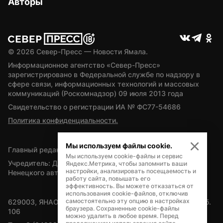
Авторы
© 
2026
 Север-Пресс — Новости Ямала.
Информационное агентство «Север-Пресс» 
зарегистрировано в Федеральной службе по надзору в 
сфере связи, информационных технологий и массовых 
коммуникаций (Роскомнадзор) 09 июля 2013 года
Свидетельство о регистрации ИА № ФС77-54686
Политика конфиденциальности.
Мы используем файлы cookie.
Главный редактор — А.Л. Поздеев
Мы используем cookie-файлы и сервис
Учредитель: Департамент внутренней политики Ямало-
Яндекс.Метрика, чтобы запомнить ваши
настройки, анализировать посещаемость и
Ненецкого автономного округа
работу сайта, повышать его
эффективность. Вы можете отказаться от
использования cookie-файлов, отключив
самостоятельно эту опцию в настройках
629003, ЯНАО, Салехард, мкр. Богдана Кнунянца, д.1, каб. 
браузера. Сохраненные cookie-файлы
106
можно удалить в любое время. Перед