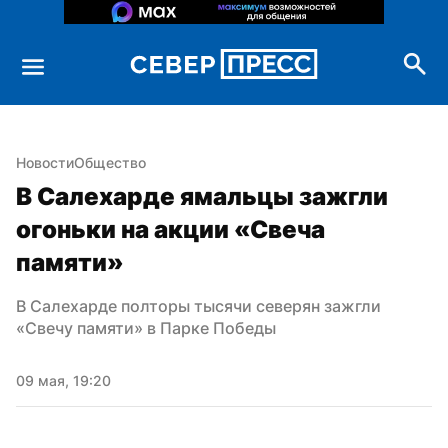
Новости
Общество
В Салехарде ямальцы зажгли 
огоньки на акции «Свеча 
памяти»
В Салехарде полторы тысячи северян зажгли 
«Свечу памяти» в Парке Победы
09 мая, 19:20