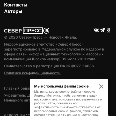
Контакты
Авторы
© 
2026
 Север-Пресс — Новости Ямала.
Информационное агентство «Север-Пресс» 
зарегистрировано в Федеральной службе по надзору в 
сфере связи, информационных технологий и массовых 
коммуникаций (Роскомнадзор) 09 июля 2013 года
Свидетельство о регистрации ИА № ФС77-54686
Политика конфиденциальности.
Мы используем файлы cookie.
Главный редактор — А.Л. Поздеев
Мы используем cookie-файлы и сервис
Учредитель: Департамент внутренней политики Ямало-
Яндекс.Метрика, чтобы запомнить ваши
настройки, анализировать посещаемость и
Ненецкого автономного округа
работу сайта, повышать его
эффективность. Вы можете отказаться от
использования cookie-файлов, отключив
самостоятельно эту опцию в настройках
629003, ЯНАО, Салехард, мкр. Богдана Кнунянца, д.1, каб. 