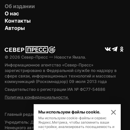
Об издании
О нас
Контакты
Авторы
© 
2026
 Север-Пресс — Новости Ямала.
Информационное агентство «Север-Пресс» 
зарегистрировано в Федеральной службе по надзору в 
сфере связи, информационных технологий и массовых 
коммуникаций (Роскомнадзор) 09 июля 2013 года
Свидетельство о регистрации ИА № ФС77-54686
Политика конфиденциальности.
Мы используем файлы cookie.
Главный редактор — А.Л. Поздеев
Мы используем cookie-файлы и сервис
Учредитель: Департамент внутренней политики Ямало-
Яндекс.Метрика, чтобы запомнить ваши
настройки, анализировать посещаемость и
Ненецкого автономного округа