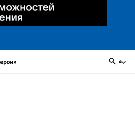
герои»