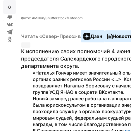
0
Фото: AMilkin/Shutterstock/Fotodom
Читать «Север-Пресс» в
Дзен
Новост
К исполнению своих полномочий 4 июня 
председателя Салехардского городского
департамента округа.
«Наталья Гончар имеет значительный опы
органах разных регионов России <…>  Ко
поздравляет Наталью Борисовну с начал
группе УСД ЯНАО в соцсети ВКонтакте.
Новый зампред ранее работала в аппарате
была юрисконсультом в организации энер
проходила службу в органах прокуратуры
мировым судьей, федеральным судьей рай
награды, в том числе благодарственное 
В Салехардском городском суде 4 мая 
пр