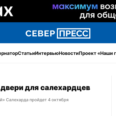
ернатор
Статьи
Интервью
Новости
Проект «Наши 
 двери для салехардцев
й» Салехарда пройдет 4 октября