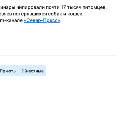
ринары чипировали почти 17 тысяч питомцев. 
зяев потерявшихся собак и кошек.
am-канале 
«Север-Пресс»
.
Приюты
Животные