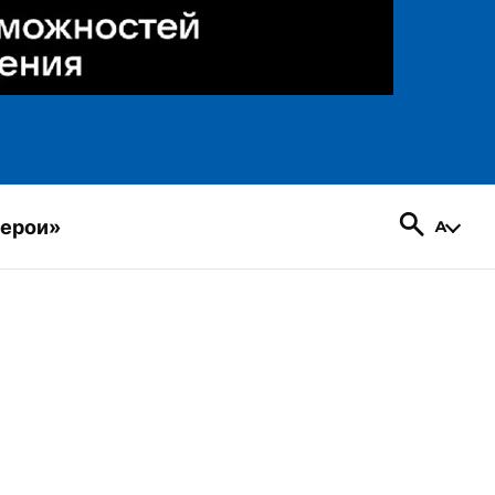
герои»