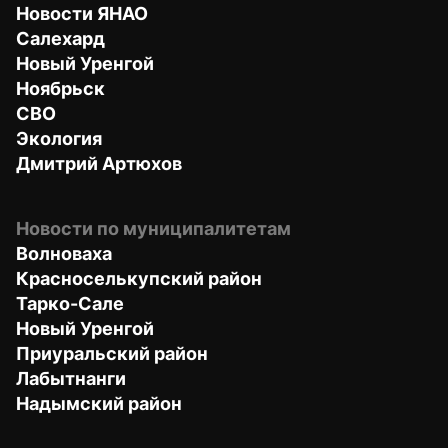
Новости ЯНАО
Салехард
Новый Уренгой
Ноябрьск
СВО
Экология
Дмитрий Артюхов
Новости по муниципалитетам
Волноваха
Красноселькупский район
Тарко-Сале
Новый Уренгой
Приуральский район
Лабытнанги
Надымский район