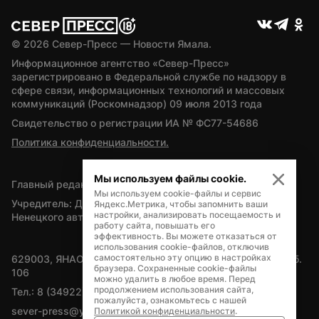
© 
2026
 Север-Пресс — Новости Ямала.
Информационное агентство «Север-Пресс» 
зарегистрировано в Федеральной службе по надзору в 
сфере связи, информационных технологий и массовых 
коммуникаций (Роскомнадзор) 09 июля 2013 года
Свидетельство о регистрации ИА № ФС77-54686
Политика конфиденциальности.
Мы используем файлы cookie.
Главный редактор — А.Л. Поздеев
Мы используем cookie-файлы и сервис
Учредитель: Департамент внутренней политики Ямало-
Яндекс.Метрика, чтобы запомнить ваши
настройки, анализировать посещаемость и
Ненецкого автономного округа
работу сайта, повышать его
эффективность. Вы можете отказаться от
использования cookie-файлов, отключив
самостоятельно эту опцию в настройках
629003, ЯНАО, Салехард, мкр. Богдана Кнунянца, д.1, каб. 
браузера. Сохраненные cookie-файлы
106
можно удалить в любое время. Перед
продолжением использования сайта,
Тел.: 8 (34922) 71262
пожалуйста, ознакомьтесь с нашей
sever-press@yamal-media.ru
Политикой конфиденциальности
.