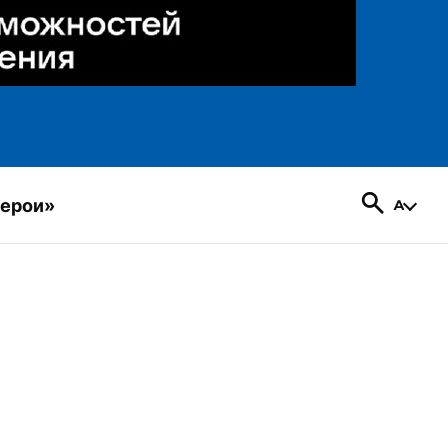
герои»