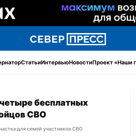
ернатор
Статьи
Интервью
Новости
Проект «Наши 
четыре бесплатных 
бойцов СВО
частка для семей участников СВО