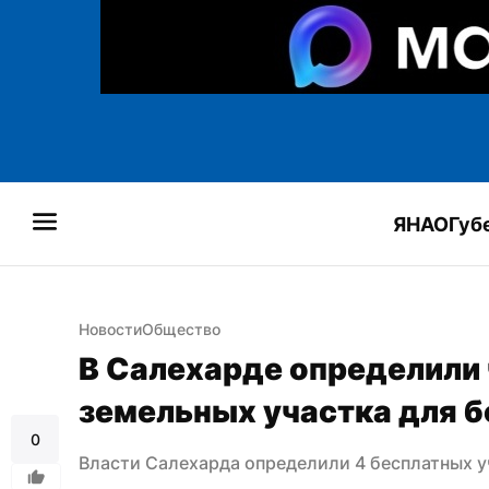
ЯНАО
Губ
Новости
Общество
В Салехарде определили 
земельных участка для 
0
Власти Салехарда определили 4 бесплатных у