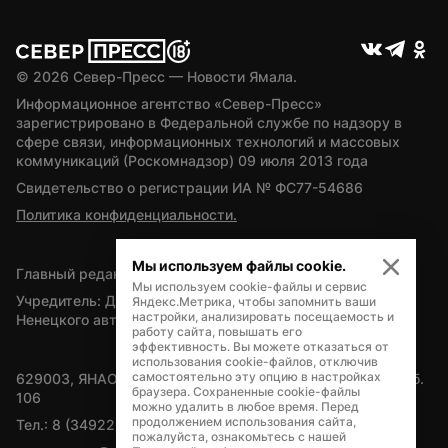
© 
2026
 Север-Пресс — Новости Ямала.
Информационное агентство «Север-Пресс» 
зарегистрировано в Федеральной службе по надзору в 
сфере связи, информационных технологий и массовых 
коммуникаций (Роскомнадзор) 09 июля 2013 года
Свидетельство о регистрации ИА № ФС77-54686
Политика конфиденциальности.
Мы используем файлы cookie.
Главный редактор — А.Л. Поздеев
Мы используем cookie-файлы и сервис
Учредитель: Департамент внутренней политики Ямало-
Яндекс.Метрика, чтобы запомнить ваши
настройки, анализировать посещаемость и
Ненецкого автономного округа
работу сайта, повышать его
эффективность. Вы можете отказаться от
использования cookie-файлов, отключив
самостоятельно эту опцию в настройках
629003, ЯНАО, Салехард, мкр. Богдана Кнунянца, д.1, каб. 
браузера. Сохраненные cookie-файлы
106
можно удалить в любое время. Перед
продолжением использования сайта,
Тел.: 8 (34922) 71262
пожалуйста, ознакомьтесь с нашей