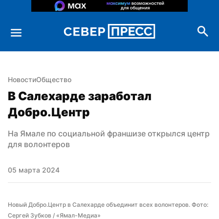
Новости
Общество
В Салехарде заработал 
Добро.Центр
На Ямале по социальной франшизе открылся центр 
для волонтеров
05 марта 2024
Новый Добро.Центр в Салехарде объединит всех волонтеров. Фото: 
Сергей Зубков / «Ямал-Медиа»