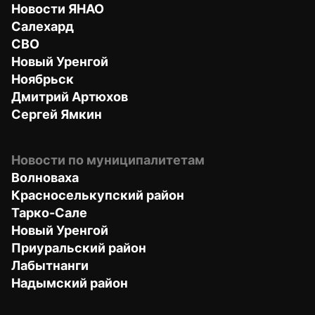
Новости ЯНАО
Салехард
СВО
Новый Уренгой
Ноябрьск
Дмитрий Артюхов
Сергей Ямкин
Новости по муниципалитетам
Волноваха
Красноселькупский район
Тарко-Сале
Новый Уренгой
Приуральский район
Лабытнанги
Надымский район