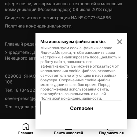
сфере связи, информационных технологий и массовых 
коммуникаций (Роскомнадзор) 09 июля 2013 года
Свидетельство о регистрации ИА № ФС77-54686
Политика конфиденциальности.
Мы используем файлы cookie.
Главный редактор — А.Л. Поздеев
Мы используем cookie-файлы и сервис
Учредитель: Департамент внутренней политики Ямало-
Яндекс.Метрика, чтобы запомнить ваши
настройки, анализировать посещаемость и
Ненецкого автономного округа
работу сайта, повышать его
эффективность. Вы можете отказаться от
использования cookie-файлов, отключив
самостоятельно эту опцию в настройках
629003, ЯНАО, Салехард, мкр. Богдана Кнунянца, д.1, каб. 
браузера. Сохраненные cookie-файлы
106
можно удалить в любое время. Перед
продолжением использования сайта,
Тел.: 8 (34922) 71262
пожалуйста, ознакомьтесь с нашей
sever-press@yamal-media.ru
Политикой конфиденциальности
.
Тел. отдела рекламы: 8 (34922) 42728
Согласен