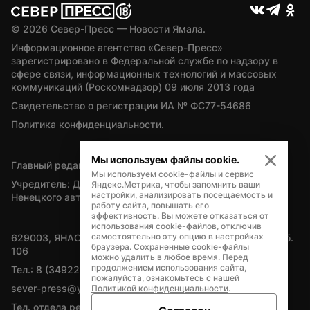
© 
2026
 Север-Пресс — Новости Ямала.
Информационное агентство «Север-Пресс» 
зарегистрировано в Федеральной службе по надзору в 
сфере связи, информационных технологий и массовых 
коммуникаций (Роскомнадзор) 09 июля 2013 года
Свидетельство о регистрации ИА № ФС77-54686
Политика конфиденциальности.
Мы используем файлы cookie.
Главный редактор — А.Л. Поздеев
Мы используем cookie-файлы и сервис
Учредитель: Департамент внутренней политики Ямало-
Яндекс.Метрика, чтобы запомнить ваши
настройки, анализировать посещаемость и
Ненецкого автономного округа
работу сайта, повышать его
эффективность. Вы можете отказаться от
использования cookie-файлов, отключив
самостоятельно эту опцию в настройках
629003, ЯНАО, Салехард, мкр. Богдана Кнунянца, д.1, каб. 
браузера. Сохраненные cookie-файлы
106
можно удалить в любое время. Перед
продолжением использования сайта,
Тел.: 8 (34922) 71262
пожалуйста, ознакомьтесь с нашей
sever-press@yamal-media.ru
Политикой конфиденциальности
.
Тел. отдела рекламы: 8 (34922) 42728