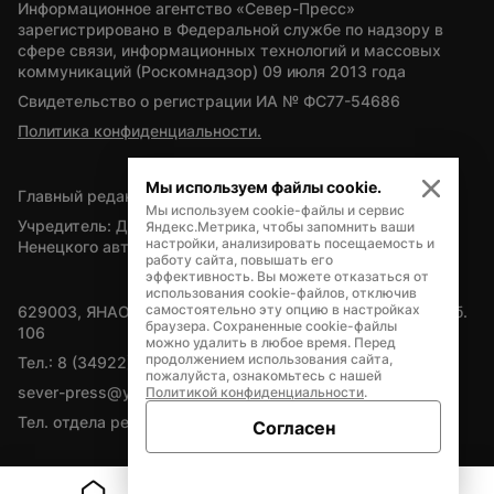
Информационное агентство «Север-Пресс» 
зарегистрировано в Федеральной службе по надзору в 
сфере связи, информационных технологий и массовых 
коммуникаций (Роскомнадзор) 09 июля 2013 года
Свидетельство о регистрации ИА № ФС77-54686
Политика конфиденциальности.
Мы используем файлы cookie.
Главный редактор — А.Л. Поздеев
Мы используем cookie-файлы и сервис
Учредитель: Департамент внутренней политики Ямало-
Яндекс.Метрика, чтобы запомнить ваши
настройки, анализировать посещаемость и
Ненецкого автономного округа
работу сайта, повышать его
эффективность. Вы можете отказаться от
использования cookie-файлов, отключив
самостоятельно эту опцию в настройках
629003, ЯНАО, Салехард, мкр. Богдана Кнунянца, д.1, каб. 
браузера. Сохраненные cookie-файлы
106
можно удалить в любое время. Перед
продолжением использования сайта,
Тел.: 8 (34922) 71262
пожалуйста, ознакомьтесь с нашей
sever-press@yamal-media.ru
Политикой конфиденциальности
.
Тел. отдела рекламы: 8 (34922) 42728
Согласен