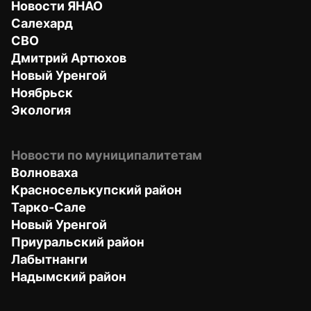
Новости ЯНАО
Салехард
СВО
Дмитрий Артюхов
Новый Уренгой
Ноябрьск
Экология
Новости по муниципалитетам
Волноваха
Красноселькупский район
Тарко-Сале
Новый Уренгой
Приуральский район
Лабытнанги
Надымский район