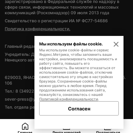
зарегистрировано в Федеральной службе по надзору в 
сфере связи, информационных технологий и массовых 
коммуникаций (Роскомнадзор) 09 июля 2013 года
Свидетельство о регистрации ИА № ФС77-54686
Политика конфиденциальности.
Мы используем файлы cookie.
Главный редактор — А.Л. Поздеев
Мы используем cookie-файлы и сервис
Учредитель: Департамент внутренней политики Ямало-
Яндекс.Метрика, чтобы запомнить ваши
настройки, анализировать посещаемость и
Ненецкого автономного округа
работу сайта, повышать его
эффективность. Вы можете отказаться от
использования cookie-файлов, отключив
самостоятельно эту опцию в настройках
629003, ЯНАО, Салехард, мкр. Богдана Кнунянца, д.1, каб. 
браузера. Сохраненные cookie-файлы
106
можно удалить в любое время. Перед
продолжением использования сайта,
Тел.: 8 (34922) 71262
пожалуйста, ознакомьтесь с нашей
sever-press@yamal-media.ru
Политикой конфиденциальности
.
Тел. отдела рекламы: 8 (34922) 42728
Согласен