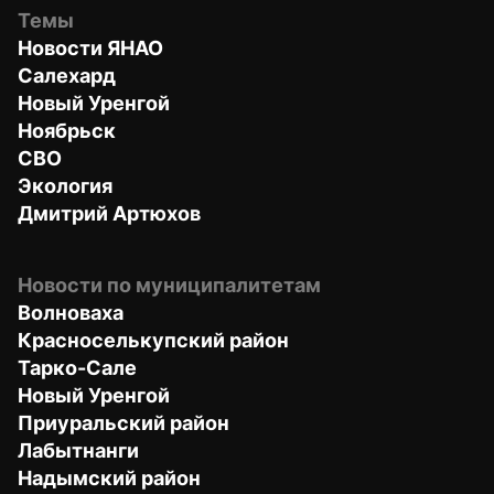
Темы
Новости ЯНАО
Салехард
Новый Уренгой
Ноябрьск
СВО
Экология
Дмитрий Артюхов
Новости по муниципалитетам
Волноваха
Красноселькупский район
Тарко-Сале
Новый Уренгой
Приуральский район
Лабытнанги
Надымский район