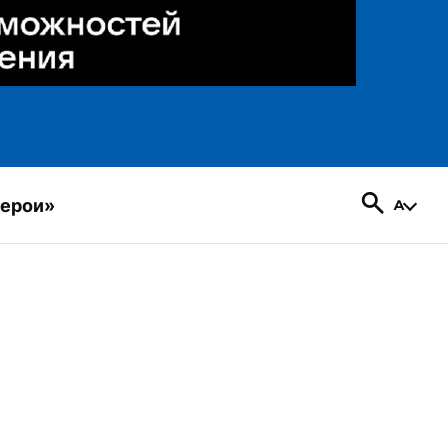
герои»