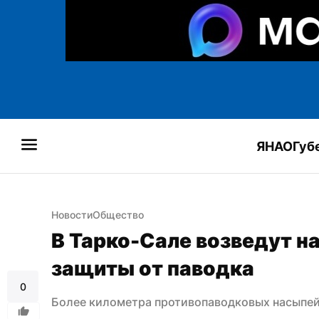
ЯНАО
Губ
Новости
Общество
В Тарко-Сале возведут н
защиты от паводка
0
Более километра противопаводковых насыпей