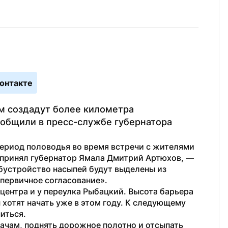
онтакте
м создадут более километра 
общили в пресс-службе губернатора 
ериод половодья во время встречи с жителями 
Тарко-Сале в ходе «Честного маршрута» принял губернатор Ямала Дмитрий Артюхов, — 
бустройство насыпей будут выделены из 
первичное согласование».
центра и у переулка Рыбацкий. Высота барьера 
хотят начать уже в этом году. К следующему 
иться.
ачам, поднять дорожное полотно и отсыпать 