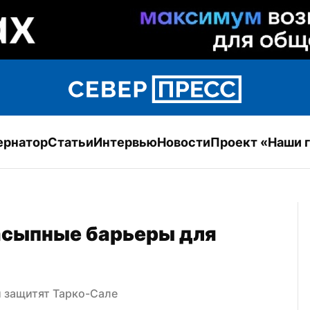
ернатор
Статьи
Интервью
Новости
Проект «Наши 
асыпные барьеры для 
 защитят Тарко-Сале