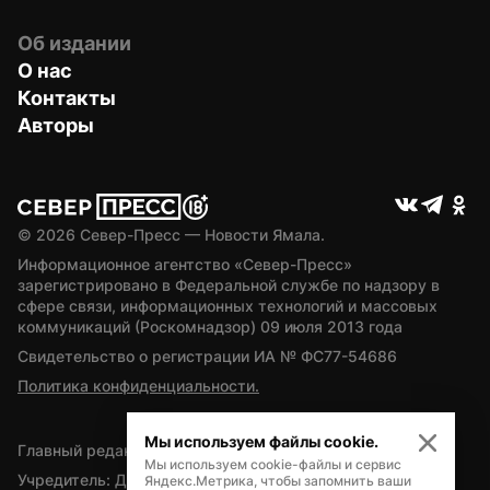
Об издании
О нас
Контакты
Авторы
© 
2026
 Север-Пресс — Новости Ямала.
Информационное агентство «Север-Пресс» 
зарегистрировано в Федеральной службе по надзору в 
сфере связи, информационных технологий и массовых 
коммуникаций (Роскомнадзор) 09 июля 2013 года
Свидетельство о регистрации ИА № ФС77-54686
Политика конфиденциальности.
Мы используем файлы cookie.
Главный редактор — А.Л. Поздеев
Мы используем cookie-файлы и сервис
Учредитель: Департамент внутренней политики Ямало-
Яндекс.Метрика, чтобы запомнить ваши