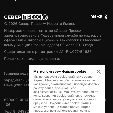
© 
2026
 Север-Пресс — Новости Ямала.
Информационное агентство «Север-Пресс» 
зарегистрировано в Федеральной службе по надзору в 
сфере связи, информационных технологий и массовых 
коммуникаций (Роскомнадзор) 09 июля 2013 года
Свидетельство о регистрации ИА № ФС77-54686
Политика конфиденциальности.
Мы используем файлы cookie.
Главный редактор — А.Л. Поздеев
Мы используем cookie-файлы и сервис
Учредитель: Департамент внутренней политики Ямало-
Яндекс.Метрика, чтобы запомнить ваши
настройки, анализировать посещаемость и
Ненецкого автономного округа
работу сайта, повышать его
эффективность. Вы можете отказаться от
использования cookie-файлов, отключив
самостоятельно эту опцию в настройках
629003, ЯНАО, Салехард, мкр. Богдана Кнунянца, д.1, каб. 
браузера. Сохраненные cookie-файлы
106
можно удалить в любое время. Перед
продолжением использования сайта,
Тел.: 8 (34922) 71262