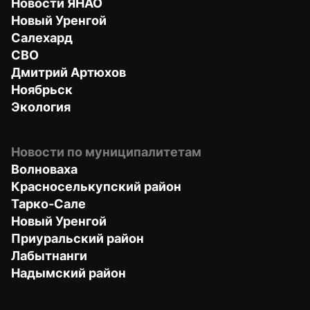
Новости ЯНАО
Новый Уренгой
Салехард
СВО
Дмитрий Артюхов
Ноябрьск
Экология
Новости по муниципалитетам
Волноваха
Красноселькупский район
Тарко-Сале
Новый Уренгой
Приуральский район
Лабытнанги
Надымский район