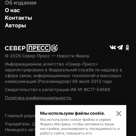
Об издании
О нас
Контакты
Авторы
© 
2026
 Север-Пресс — Новости Ямала.
Информационное агентство «Север-Пресс» 
зарегистрировано в Федеральной службе по надзору в 
сфере связи, информационных технологий и массовых 
коммуникаций (Роскомнадзор) 09 июля 2013 года
Свидетельство о регистрации ИА № ФС77-54686
Политика конфиденциальности.
Мы используем файлы cookie.
Главный редактор — А.Л. Поздеев
Мы используем cookie-файлы и сервис
Учредитель: Департамент внутренней политики Ямало-
Яндекс.Метрика, чтобы запомнить ваши
настройки, анализировать посещаемость и
Ненецкого автономного округа
работу сайта, повышать его