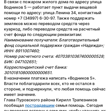
В связи с пожаром жилого дома по адресу улица 
Водников 5 — работает пункт выдачи вещевой 
помощи по адресу: улица Ленина 34, контактный 
номер +7 (34997) 6-30-97. Также поддержать 
земляков можно переводом средств через 
куаркод, либо переводом средств на расчетный 
счет фонда по следующим реквизитам:
Наименование получателя: Благотворительный 
фонд социальной поддержки граждан «Надежда»;
ИНН: 8911007460;
Номер расчетного счета: 40703810367400000528;
БИК: 047102651;
Корреспондентский счет банка: 
30101810800000000651. 
В назначении платежа написать «Водников 5». 
Власти поблагодарили всех, кто не остался в 
стороне, и подчеркнули, что любая помощь сейчас 
имеет значение.
Глава Пуровского района Кирилл Трапезников 
пообещал 
пострадавшим
 семья помощь. Сегодня 
он проведет встречу с семьями, чтобы уточнить их 