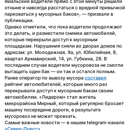
ямальские водители прямо с этой минуты решили 
отныне и навсегда расстаться с вредной привычкой 
парковаться у мусорных баков», — призвали в 
публикации.
Однако отметили, что пока водители продолжают 
это делать, и разместили снимки автомобилей, 
которые перекрыли доступ к мусорным 
площадкам. Нарушения сняли во дворах домов по 
адресам: ул. Молодежная, 9а, ул. Юбилейная, 8, 
квартал Армавирский, 14, ул. Губкина, 28. В 
последнем случае водители мусоровоза не смогли 
вытащить один бак — он так и остался полным.
Ранее оператор по вывозу мусора 
составил
рейтинг автолюбителей, которые много раз 
перекрывали доступ к мусорным бакам своим 
автомобилем. «Лидером» стал житель 
микрорайона Мирный, который регулярно бросает  
машину посередине дороги, в результате 
мусоровоз не может проехать. 
Самые важные новости — в нашем telegram-канале 
«Север-Пресс»
.