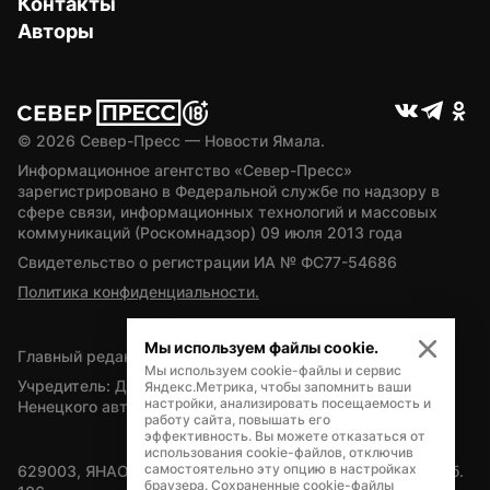
Контакты
Авторы
© 
2026
 Север-Пресс — Новости Ямала.
Информационное агентство «Север-Пресс» 
зарегистрировано в Федеральной службе по надзору в 
сфере связи, информационных технологий и массовых 
коммуникаций (Роскомнадзор) 09 июля 2013 года
Свидетельство о регистрации ИА № ФС77-54686
Политика конфиденциальности.
Мы используем файлы cookie.
Главный редактор — А.Л. Поздеев
Мы используем cookie-файлы и сервис
Учредитель: Департамент внутренней политики Ямало-
Яндекс.Метрика, чтобы запомнить ваши
настройки, анализировать посещаемость и
Ненецкого автономного округа
работу сайта, повышать его
эффективность. Вы можете отказаться от
использования cookie-файлов, отключив
самостоятельно эту опцию в настройках
629003, ЯНАО, Салехард, мкр. Богдана Кнунянца, д.1, каб. 
браузера. Сохраненные cookie-файлы