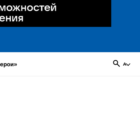
герои»