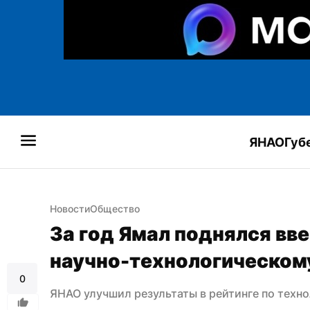
ЯНАО
Губ
Новости
Общество
За год Ямал поднялся ввер
научно-технологическом
0
ЯНАО улучшил результаты в рейтинге по техн