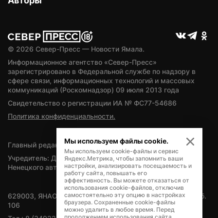
Авторы
© 
2026
 Север-Пресс — Новости Ямала.
Информационное агентство «Север-Пресс» 
зарегистрировано в Федеральной службе по надзору в 
сфере связи, информационных технологий и массовых 
коммуникаций (Роскомнадзор) 09 июля 2013 года
Свидетельство о регистрации ИА № ФС77-54686
Политика конфиденциальности.
Мы используем файлы cookie.
Главный редактор — А.Л. Поздеев
Мы используем cookie-файлы и сервис
Учредитель: Департамент внутренней политики Ямало-
Яндекс.Метрика, чтобы запомнить ваши
настройки, анализировать посещаемость и
Ненецкого автономного округа
работу сайта, повышать его
эффективность. Вы можете отказаться от
использования cookie-файлов, отключив
самостоятельно эту опцию в настройках
629003, ЯНАО, Салехард, мкр. Богдана Кнунянца, д.1, каб. 
браузера. Сохраненные cookie-файлы
106
можно удалить в любое время. Перед
продолжением использования сайта,