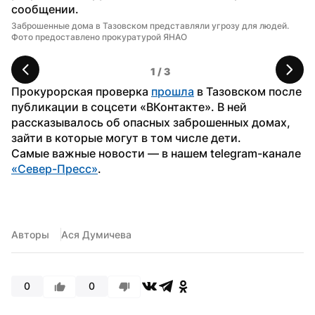
сообщении.
Заброшенные дома в Тазовском представляли угрозу для людей. 
За
Фото предоставлено прокуратурой ЯНАО
Я
1
 / 
3
Прокурорская проверка 
прошла
 в Тазовском после 
публикации в соцсети «ВКонтакте». В ней 
рассказывалось об опасных заброшенных домах, 
зайти в которые могут в том числе дети.
Самые важные новости — в нашем telegram-канале 
«Север-Пресс»
.
Авторы
Ася Думичева
0
0